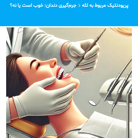
پریودنتیک مربوط به لثه
جرم‌گیری دندان: خوب است یا نه؟