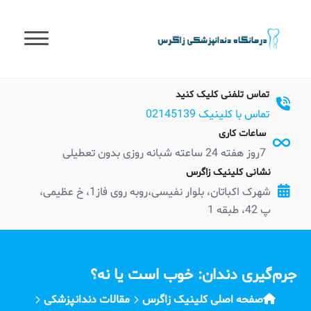
t
conten
تماس تلفنی کلیک کنید
تماس با کلینیک 02145139
ساعات کاری
7روز هفته 24 ساعته شبانه روزی بدون تعطیلی
نشانی کلینیک زاگرس
شهرک اکباتان، بلوار نفیسی،روبه روی فاز1، خ عظیمی،
پ 42، طبقه 1
جرم‌گیری دندان: خوب است یا نه؟
صفحه اصلی کلینیک زاگرس
مقالات دندانپزشکی