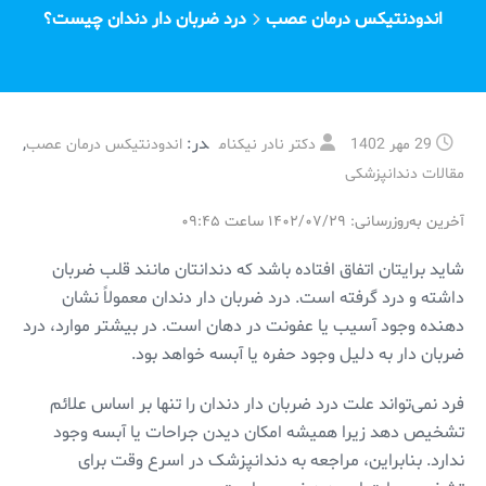
اندودنتیکس درمان عصب
درد ضربان دار دندان چیست؟
در:
,
29 مهر 1402
دکتر نادر نیکنام
اندودنتیکس درمان عصب
مقالات دندانپزشکی
آخرین به‌روزرسانی: ۱۴۰۲/۰۷/۲۹ ساعت ۰۹:۴۵
شاید برایتان اتفاق افتاده باشد که دندانتان مانند قلب ضربان
داشته و درد گرفته است. درد ضربان دار دندان معمولاً نشان
دهنده وجود آسیب یا عفونت در دهان است. در بیشتر موارد، درد
ضربان دار به دلیل وجود حفره یا آبسه خواهد بود.
فرد نمی‌تواند علت درد ضربان دار دندان را تنها بر اساس علائم
تشخیص دهد زیرا همیشه امکان دیدن جراحات یا آبسه وجود
ندارد. بنابراین، مراجعه به دندانپزشک در اسرع وقت برای