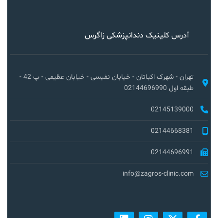
آدرس کلینیک دندانپزشکی زاگرس
تهران - شهرک اکباتان - خیابان نفیسی - خیابان عظیمی - پ 42 -
طبقه اول 02144696990
02145139000
02144668381
02144696991
info@zagros-clinic.com