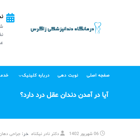
Ski
t
نش
conten
شه
عظی
صفجه اصلی
نوبت دهی
درباره کلینیک
خدما
آیا در آمدن دندان عقل درد دارد؟
در:
06 شهریور 1402
دکتر نادر نیکنام
جراحی دهان