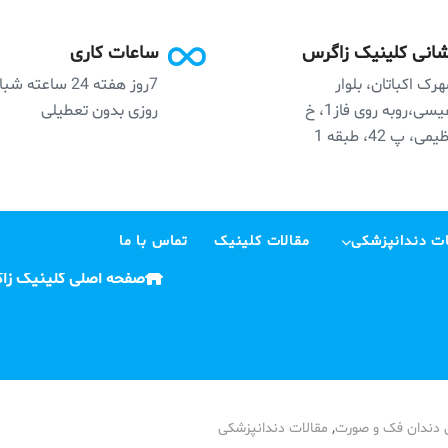
انی کلینیک زاگرس
ساعات کاری
رک اکباتان، بلوار
7روز هفته 24 ساعته ش
نفیسی،روبه روی فاز1، خ
روزی بدون تعطیلی
می، پ 42، طبقه 1
ت دندانپزشکی
مقالات کلینیک
تماس با ما
صفحه اصلی کلینیک زا
,
 دندان فک و صورت
مقالات دندانپزشکی