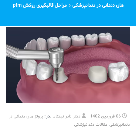
های دندانی در دندانپزشکی
مراحل قالبگیری روکش pfm
در:
06 فروردین 1402
دکتر نادر نیکنام
پروتز های دندانی در
,
دندانپزشکی
مقالات دندانپزشکی