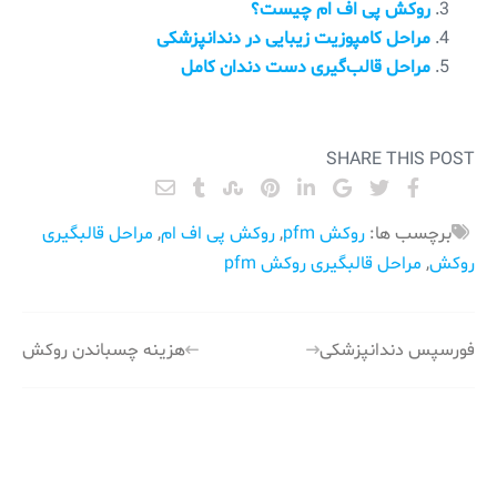
روکش پی اف ام چیست؟
مراحل کامپوزیت زیبایی در دندانپزشکی
مراحل قالب‌گیری دست دندان کامل
SHARE THIS POST
برچسب ها:
روکش pfm
,
روکش پی اف ام
,
مراحل قالبگیری
روکش
,
مراحل قالبگیری روکش pfm
راهبری
فورسپس دندانپزشکی
هزینه چسباندن روکش
نوشته