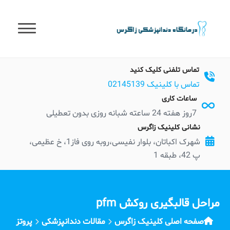
t
conten
تماس تلفنی کلیک کنید
تماس با کلینیک 02145139
ساعات کاری
7روز هفته 24 ساعته شبانه روزی بدون تعطیلی
نشانی کلینیک زاگرس
شهرک اکباتان، بلوار نفیسی،روبه روی فاز1، خ عظیمی،
پ 42، طبقه 1
مراحل قالبگیری روکش pfm
صفحه اصلی کلینیک زاگرس
مقالات دندانپزشکی
پروتز