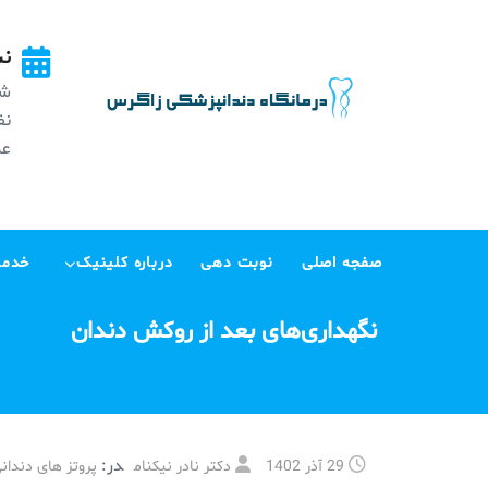
Ski
t
نش
conten
شه
عظی
صفجه اصلی
نوبت دهی
درباره کلینیک
خدما
نگهداری‌های بعد از روکش دندان
در:
29 آذر 1402
دکتر نادر نیکنام
پروتز های دندان