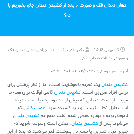
دهان دندان فک و صورت
بعد از کشیدن دندان چای بخوریم یا
نه؟
در:
03 بهمن 1402
دکتر نادر نیکنام
جراحی دهان دندان فک
,
و صورت
مقالات دندانپزشکی
آخرین به‌روزرسانی: ۱۴۰۲/۱۰/۳۰ ساعت ۰۲:۵۴
کشیدن دندان
یک تجربه ناخوشایند است، اما از نظر پزشکی برای
برخی افراد ضروری است.
کشیدن دندان
گاهی اوقات برای همه ما
مورد نیاز است. دندانی که بیش از حد پوسیده یا آسیب دیده
است قابل نجات نیست و باید کشیده شود.
عصب کشی
که
ناموفق بوده و دوباره عفونی شده اغلب منجر به
کشیدن دندان
می‌شود. پس از
کشیدن دندان
، ممکن است وسوسه شوید که
چیزی گرم، شیرین یا طعم دار بنوشید. فکر می‌کنید که بعد از این