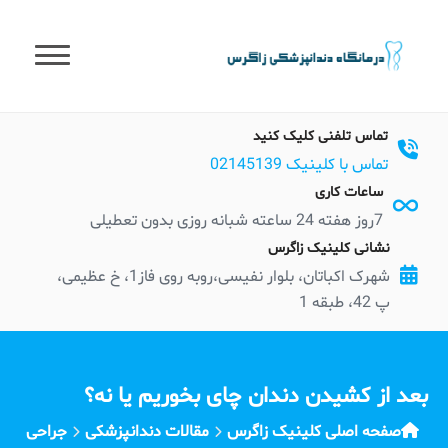
t
conten
تماس تلفنی کلیک کنید
تماس با کلینیک 02145139
ساعات کاری
7روز هفته 24 ساعته شبانه روزی بدون تعطیلی
نشانی کلینیک زاگرس
شهرک اکباتان، بلوار نفیسی،روبه روی فاز1، خ عظیمی،
پ 42، طبقه 1
بعد از کشیدن دندان چای بخوریم یا نه؟
صفحه اصلی کلینیک زاگرس
مقالات دندانپزشکی
جراحی