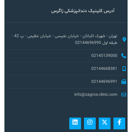
آدرس کلینیک دندانپزشکی زاگرس
تهران - شهرک اکباتان - خیابان نفیسی - خیابان عظیمی - پ 42 -
طبقه اول 02144696990
02145139000
02144668381
02144696991
info@zagros-clinic.com